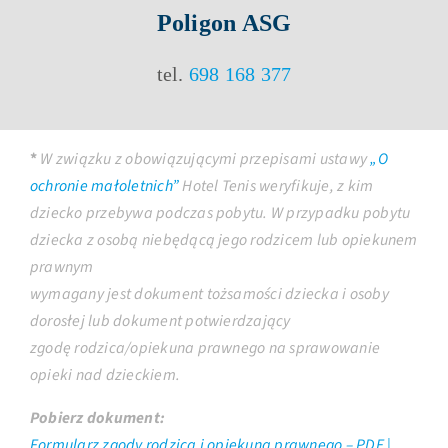
Poligon ASG
tel.
698 168 377
*
W związku z obowiązującymi przepisami ustawy
„O
ochronie małoletnich”
Hotel Tenis weryfikuje, z kim
dziecko przebywa podczas pobytu. W przypadku pobytu
dziecka z osobą niebędącą jego rodzicem lub opiekunem
prawnym
wymagany jest dokument tożsamości dziecka i osoby
dorosłej lub dokument potwierdzający
zgodę rodzica/opiekuna prawnego na sprawowanie
opieki nad dzieckiem.
Pobierz dokument:
Formularz zgody rodzica i opiekuna prawnego – PDF |