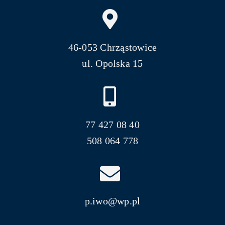
46-053 Chrząstowice
ul. Opolska 15
77 427 08 40
508 064 778
p.iwo@wp.pl