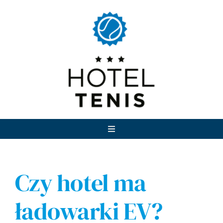
Przejdź
do
zawartości
Toggle
Navigation
Noclegi
Czy hotel ma
Restauracja Gospoda
ładowarki EV?
Atrakcje