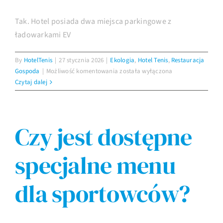
Tak. Hotel posiada dwa miejsca parkingowe z
Imprezy
ładowarkami EV
By
HotelTenis
|
27 stycznia 2026
|
Ekologia
,
Hotel Tenis
,
Restauracja
Galeria
Czy
Gospoda
|
Możliwość komentowania
została wyłączona
hotel
Czytaj dalej
ma
Kontakt
ładowarki
EV?
Czy jest dostępne
specjalne menu
dla sportowców?