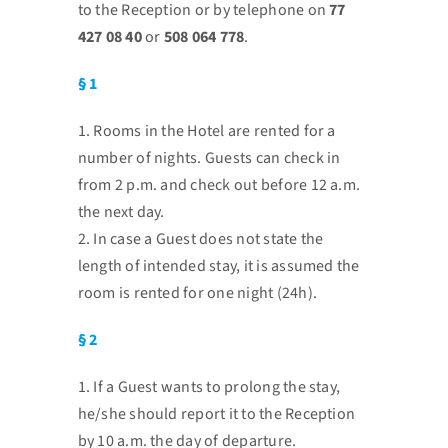
to the Reception or by
telephone on
77
427 08 40
or
508 064 778
.
§ 1
1. Rooms in the Hotel are rented for a
number of nights. Guests can check in
from 2 p.m. and check out
before 12 a.m.
the next day.
2. In case a Guest does not state the
length of intended stay, it is assumed the
room is rented for one
night (24h).
§ 2
1. If a Guest wants to prolong the stay,
he/she should report it to the Reception
by 10 a.m. the day of
departure.