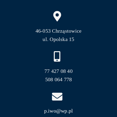
46-053 Chrząstowice
ul. Opolska 15
77 427 08 40
508 064 778
p.iwo@wp.pl