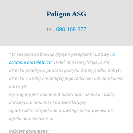
Poligon ASG
tel.
698 168 377
*
W związku z obowiązującymi przepisami ustawy
„O
ochronie małoletnich”
Hotel Tenis weryfikuje, z kim
dziecko przebywa podczas pobytu. W przypadku pobytu
dziecka z osobą niebędącą jego rodzicem lub opiekunem
prawnym
wymagany jest dokument tożsamości dziecka i osoby
dorosłej lub dokument potwierdzający
zgodę rodzica/opiekuna prawnego na sprawowanie
opieki nad dzieckiem.
Pobierz dokument: