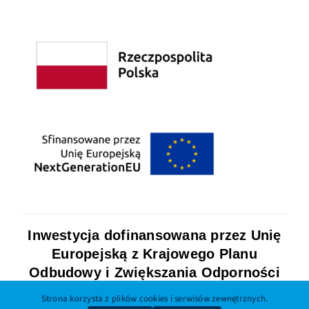
Inwestycja dofinansowana przez Unię
Europejską z Krajowego Planu
Odbudowy i Zwiększania Odporności
Strona korzysta z plików cookies i serwisów zewnętrznych.
Dowiedz się więcej o projekcie KPO