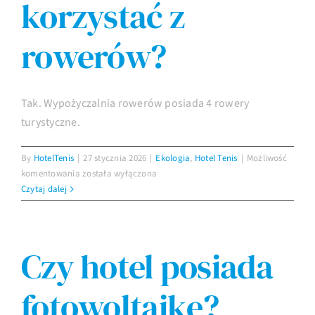
korzystać z
rowerów?
Imprezy
Galeria
Tak. Wypożyczalnia rowerów posiada 4 rowery
turystyczne.
Kontakt
By
HotelTenis
|
27 stycznia 2026
|
Ekologia
,
Hotel Tenis
|
Możliwość
Czy
komentowania
została wyłączona
można
Czytaj dalej
korzystać
z
rowerów?
Czy hotel posiada
fotowoltaikę?