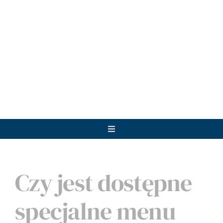
Przejdź
do
zawartości
Toggle
Navigation
Noclegi
Czy jest dostępne
Restauracja Gospoda
specjalne menu
Atrakcje