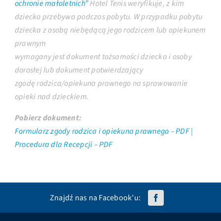
ochronie małoletnich”
Hotel Tenis weryfikuje, z kim
dziecko przebywa podczas pobytu. W przypadku pobytu
dziecka z osobą niebędącą jego rodzicem lub opiekunem
prawnym
wymagany jest dokument tożsamości dziecka i osoby
dorosłej lub dokument potwierdzający
zgodę rodzica/opiekuna prawnego na sprawowanie
opieki nad dzieckiem.
Pobierz dokument:
Formularz zgody rodzica i opiekuna prawnego – PDF |
Procedura dla Recepcji – PDF
Znajdź nas na Facebook’u: