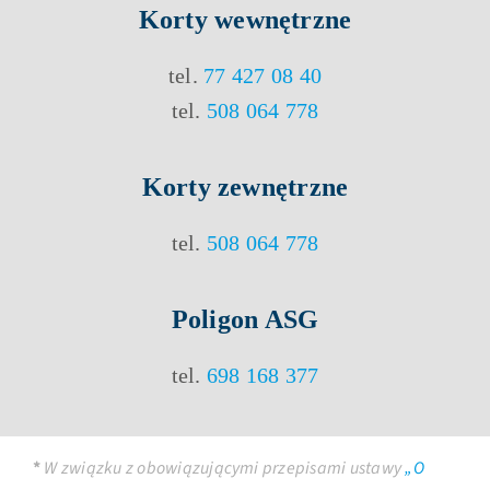
Korty
wewnętrzne
tel.
77 427 08 40
tel.
508 064 778
Korty
zewnętrzne
tel.
508 064 778
Poligon ASG
tel.
698 168 377
*
W związku z obowiązującymi przepisami ustawy
„O