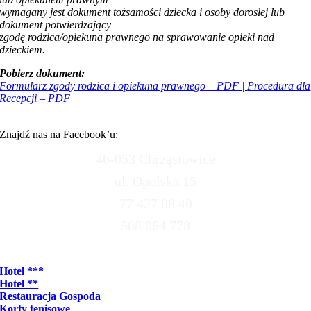
wymagany jest dokument tożsamości dziecka i osoby dorosłej lub
dokument potwierdzający
zgodę rodzica/opiekuna prawnego na sprawowanie opieki nad
dzieckiem.
Pobierz dokument:
Formularz zgody rodzica i opiekuna prawnego – PDF |
Procedura dla
Recepcji – PDF
Znajdź nas na Facebook’u:
46-053 Chrząstowice
ul. Opolska 15
77 427 08 40
508 064 778
p.iwo@wp.pl
Hotel ***
Hotel **
Restauracja Gospoda
Korty tenisowe