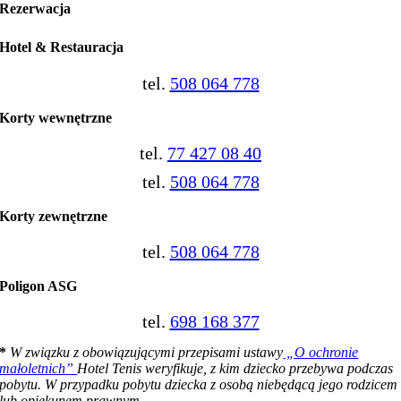
Rezerwacja
Hotel & Restauracja
tel.
508 064 778
Korty
wewnętrzne
tel.
77 427 08 40
tel.
508 064 778
Korty
zewnętrzne
tel.
508 064 778
Poligon ASG
tel.
698 168 377
*
W związku z obowiązującymi przepisami ustawy
„O ochronie
małoletnich”
Hotel Tenis weryfikuje, z kim dziecko przebywa podczas
pobytu. W przypadku pobytu dziecka z osobą niebędącą jego rodzicem
lub opiekunem prawnym