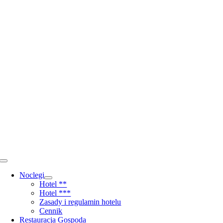
Toggle
Navigation
Noclegi
Hotel **
Hotel ***
Zasady i regulamin hotelu
Cennik
Restauracja Gospoda