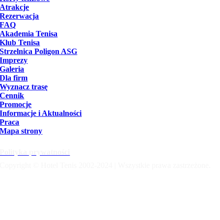
Atrakcje
Rezerwacja
FAQ
Akademia Tenisa
Klub Tenisa
Strzelnica Poligon ASG
Imprezy
Galeria
Dla firm
Wyznacz trasę
Cennik
Promocje
Informacje i Aktualności
Praca
Mapa strony
Polityka prywatności
Copyright © Hotel Tenis 2002-2024 | Wszystkie prawa zastrzeżone.