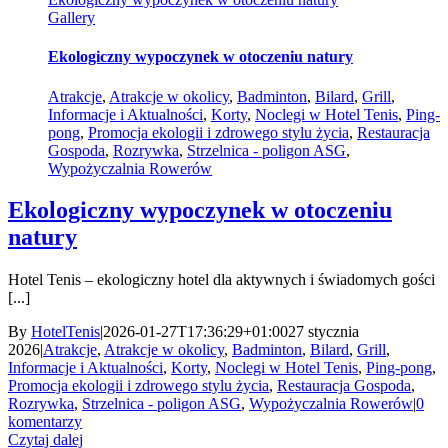
Gallery
Ekologiczny wypoczynek w otoczeniu natury
Atrakcje
,
Atrakcje w okolicy
,
Badminton
,
Bilard
,
Grill
,
Informacje i Aktualności
,
Korty
,
Noclegi w Hotel Tenis
,
Ping-
pong
,
Promocja ekologii i zdrowego stylu życia
,
Restauracja
Gospoda
,
Rozrywka
,
Strzelnica - poligon ASG
,
Wypożyczalnia Rowerów
Ekologiczny wypoczynek w otoczeniu
natury
Hotel Tenis – ekologiczny hotel dla aktywnych i świadomych gości
[...]
By
HotelTenis
|
2026-01-27T17:36:29+01:00
27 stycznia
2026
|
Atrakcje
,
Atrakcje w okolicy
,
Badminton
,
Bilard
,
Grill
,
Informacje i Aktualności
,
Korty
,
Noclegi w Hotel Tenis
,
Ping-pong
,
Promocja ekologii i zdrowego stylu życia
,
Restauracja Gospoda
,
Rozrywka
,
Strzelnica - poligon ASG
,
Wypożyczalnia Rowerów
|
0
komentarzy
Czytaj dalej