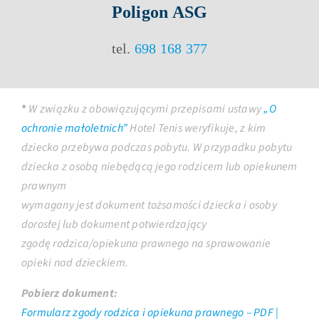
Poligon ASG
tel.
698 168 377
*
W związku z obowiązującymi przepisami ustawy
„O
ochronie małoletnich”
Hotel Tenis weryfikuje, z kim
dziecko przebywa podczas pobytu. W przypadku pobytu
dziecka z osobą niebędącą jego rodzicem lub opiekunem
prawnym
wymagany jest dokument tożsamości dziecka i osoby
dorosłej lub dokument potwierdzający
zgodę rodzica/opiekuna prawnego na sprawowanie
opieki nad dzieckiem.
Pobierz dokument:
Formularz zgody rodzica i opiekuna prawnego – PDF |