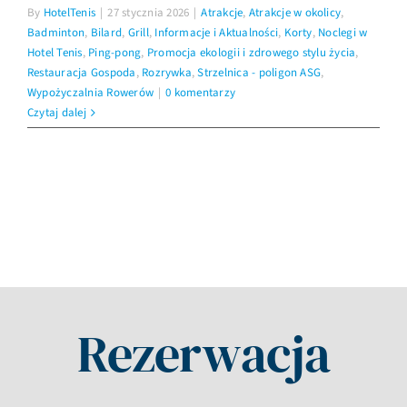
By
HotelTenis
|
27 stycznia 2026
|
Atrakcje
,
Atrakcje w okolicy
,
Badminton
,
Bilard
,
Grill
,
Informacje i Aktualności
,
Korty
,
Noclegi w
Hotel Tenis
,
Ping-pong
,
Promocja ekologii i zdrowego stylu życia
,
Restauracja Gospoda
,
Rozrywka
,
Strzelnica - poligon ASG
,
Wypożyczalnia Rowerów
|
0 komentarzy
Czytaj dalej
Rezerwacja