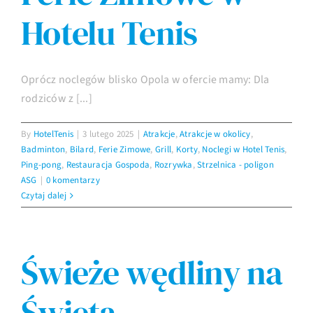
Hotelu Tenis
Oprócz noclegów blisko Opola w ofercie mamy: Dla
rodziców z [...]
By
HotelTenis
|
3 lutego 2025
|
Atrakcje
,
Atrakcje w okolicy
,
Badminton
,
Bilard
,
Ferie Zimowe
,
Grill
,
Korty
,
Noclegi w Hotel Tenis
,
Ping-pong
,
Restauracja Gospoda
,
Rozrywka
,
Strzelnica - poligon
ASG
|
0 komentarzy
Czytaj dalej
Świeże wędliny na
Święta.