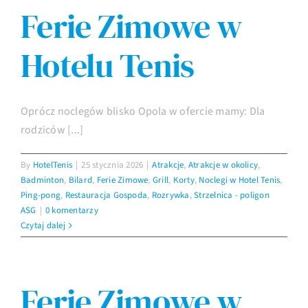
Ferie Zimowe w
Imprezy
Hotelu Tenis
Galeria
Oprócz noclegów blisko Opola w ofercie mamy: Dla
rodziców [...]
Kontakt
By
HotelTenis
|
25 stycznia 2026
|
Atrakcje
,
Atrakcje w okolicy
,
Badminton
,
Bilard
,
Ferie Zimowe
,
Grill
,
Korty
,
Noclegi w Hotel Tenis
,
Ping-pong
,
Restauracja Gospoda
,
Rozrywka
,
Strzelnica - poligon
ASG
|
0 komentarzy
Czytaj dalej
Ferie Zimowe w