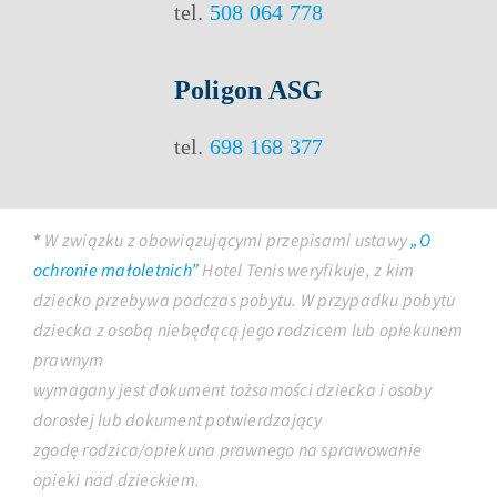
tel.
508 064 778
Poligon ASG
tel.
698 168 377
*
W związku z obowiązującymi przepisami ustawy
„O
ochronie małoletnich”
Hotel Tenis weryfikuje, z kim
dziecko przebywa podczas pobytu. W przypadku pobytu
dziecka z osobą niebędącą jego rodzicem lub opiekunem
prawnym
wymagany jest dokument tożsamości dziecka i osoby
dorosłej lub dokument potwierdzający
zgodę rodzica/opiekuna prawnego na sprawowanie
opieki nad dzieckiem.