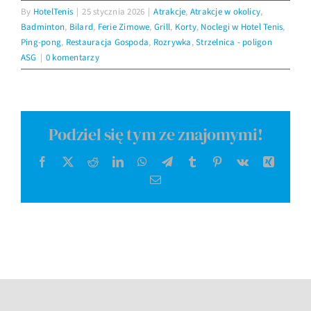
By
HotelTenis
|
25 stycznia 2026
|
Atrakcje
,
Atrakcje w okolicy
,
Badminton
,
Bilard
,
Ferie Zimowe
,
Grill
,
Korty
,
Noclegi w Hotel Tenis
,
Ping-pong
,
Restauracja Gospoda
,
Rozrywka
,
Strzelnica - poligon
ASG
|
0 komentarzy
Podziel się tym ze znajomymi!
Facebook
X
Reddit
LinkedIn
WhatsApp
Telegram
Tumblr
Pinterest
Vk
Xing
Email