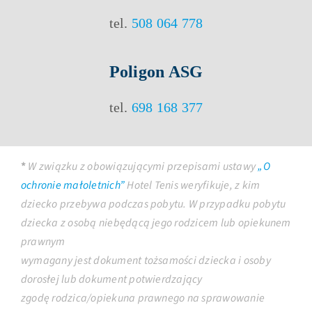
tel.
508 064 778
Poligon ASG
tel.
698 168 377
*
W związku z obowiązującymi przepisami ustawy
„O
ochronie małoletnich”
Hotel Tenis weryfikuje, z kim
dziecko przebywa podczas pobytu. W przypadku pobytu
dziecka z osobą niebędącą jego rodzicem lub opiekunem
prawnym
wymagany jest dokument tożsamości dziecka i osoby
dorosłej lub dokument potwierdzający
zgodę rodzica/opiekuna prawnego na sprawowanie