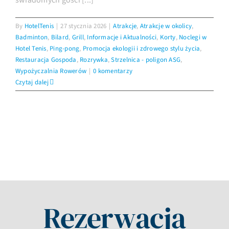
świadomych gości [...]
By
HotelTenis
|
27 stycznia 2026
|
Atrakcje
,
Atrakcje w okolicy
,
Badminton
,
Bilard
,
Grill
,
Informacje i Aktualności
,
Korty
,
Noclegi w
Hotel Tenis
,
Ping-pong
,
Promocja ekologii i zdrowego stylu życia
,
Restauracja Gospoda
,
Rozrywka
,
Strzelnica - poligon ASG
,
Wypożyczalnia Rowerów
|
0 komentarzy
Czytaj dalej
Rezerwacja