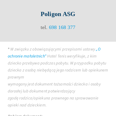
Poligon ASG
tel.
698 168 377
*
W związku z obowiązującymi przepisami ustawy
„O
ochronie małoletnich”
Hotel Tenis weryfikuje, z kim
dziecko przebywa podczas pobytu. W przypadku pobytu
dziecka z osobą niebędącą jego rodzicem lub opiekunem
prawnym
wymagany jest dokument tożsamości dziecka i osoby
dorosłej lub dokument potwierdzający
zgodę rodzica/opiekuna prawnego na sprawowanie
opieki nad dzieckiem.