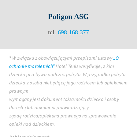
Poligon ASG
tel.
698 168 377
*
W związku z obowiązującymi przepisami ustawy
„O
ochronie małoletnich”
Hotel Tenis weryfikuje, z kim
dziecko przebywa podczas pobytu. W przypadku pobytu
dziecka z osobą niebędącą jego rodzicem lub opiekunem
prawnym
wymagany jest dokument tożsamości dziecka i osoby
dorosłej lub dokument potwierdzający
zgodę rodzica/opiekuna prawnego na sprawowanie
opieki nad dzieckiem.