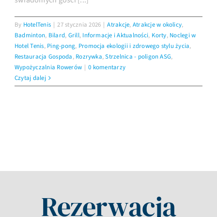
świadomych gości [...]
By
HotelTenis
|
27 stycznia 2026
|
Atrakcje
,
Atrakcje w okolicy
,
Badminton
,
Bilard
,
Grill
,
Informacje i Aktualności
,
Korty
,
Noclegi w
Hotel Tenis
,
Ping-pong
,
Promocja ekologii i zdrowego stylu życia
,
Restauracja Gospoda
,
Rozrywka
,
Strzelnica - poligon ASG
,
Wypożyczalnia Rowerów
|
0 komentarzy
Czytaj dalej
Rezerwacja