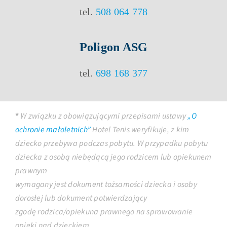
tel.
508 064 778
Poligon ASG
tel.
698 168 377
*
W związku z obowiązującymi przepisami ustawy
„O
ochronie małoletnich”
Hotel Tenis weryfikuje, z kim
dziecko przebywa podczas pobytu. W przypadku pobytu
dziecka z osobą niebędącą jego rodzicem lub opiekunem
prawnym
wymagany jest dokument tożsamości dziecka i osoby
dorosłej lub dokument potwierdzający
zgodę rodzica/opiekuna prawnego na sprawowanie
opieki nad dzieckiem.