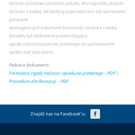
dziecko przebywa podczas pobytu. W przypadku pobytu
dziecka z osobą niebędącą jego rodzicem lub opiekunem
prawnym
wymagany jest dokument tożsamości dziecka i osoby
dorosłej lub dokument potwierdzający
zgodę rodzica/opiekuna prawnego na sprawowanie
opieki nad dzieckiem.
Pobierz dokument:
Formularz zgody rodzica i opiekuna prawnego – PDF |
Procedura dla Recepcji – PDF
Znajdź nas na Facebook’u: