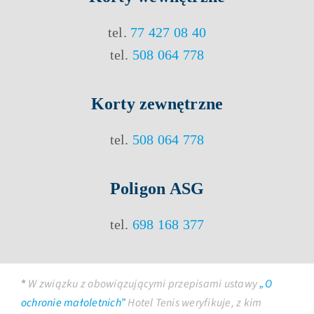
tel.
77 427 08 40
tel.
508 064 778
Korty
zewnętrzne
tel.
508 064 778
Poligon ASG
tel.
698 168 377
*
W związku z obowiązującymi przepisami ustawy
„O
ochronie małoletnich”
Hotel Tenis weryfikuje, z kim