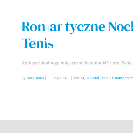
Przejdź
do
zawartości
Romantyczne Nocl
Tenis
Szukasz idealnego miejsca na Walentynki? Hotel Tenis 
By
HotelTenis
|
6 lutego 2025
|
Noclegi w Hotel Tenis
|
0 komentar