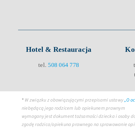
Hotel & Restauracja
Ko
tel.
508 064 778
*
W związku z obowiązującymi przepisami ustawy
„O oc
niebędącą jego rodzicem lub opiekunem prawnym
wymagany jest dokument tożsamości dziecka i osoby d
zgodę rodzica/opiekuna prawnego na sprawowanie opi