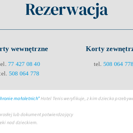
Rezerwacja
rty
wewnętrzne
Korty
zewnętr
tel.
77 427 08 40
tel.
508 064 77
tel.
508 064 778
hronie małoletnich”
Hotel Tenis weryfikuje, z kim dziecko przeb
orosłej lub dokument potwierdzający
eki nad dzieckiem.