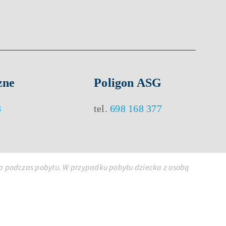
zne
Poligon ASG
8
tel.
698 168 377
ywa podczas pobytu. W przypadku pobytu dziecka z osobą