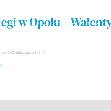
egi w Opolu – Walenty
NOCLEGI
RESTAURACJA GOSPODA
ATRAKCJE
blisko Opola zaprasza [...]
zy