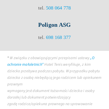
tel.
508 064 778
Poligon ASG
tel.
698 168 377
*
W związku z obowiązującymi przepisami ustawy
„O
ochronie małoletnich”
Hotel Tenis weryfikuje, z kim
dziecko przebywa podczas pobytu. W przypadku pobytu
dziecka z osobą niebędącą jego rodzicem lub opiekunem
prawnym
wymagany jest dokument tożsamości dziecka i osoby
dorosłej lub dokument potwierdzający
zgodę rodzica/opiekuna prawnego na sprawowanie