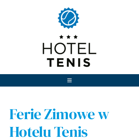
Przejdź
do
zawartości
Toggle
Navigation
Noclegi
Ferie Zimowe w
Restauracja Gospoda
Hotelu Tenis
Atrakcje