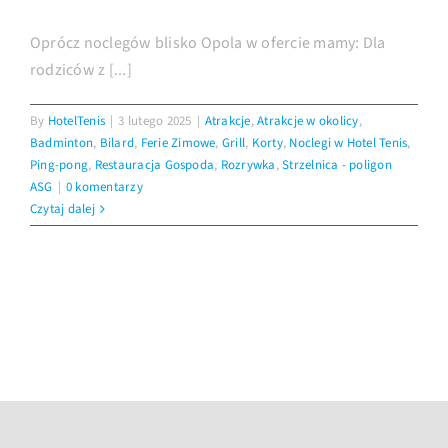
Oprócz noclegów blisko Opola w ofercie mamy: Dla
Imprezy
rodziców z [...]
By
HotelTenis
|
3 lutego 2025
|
Atrakcje
,
Atrakcje w okolicy
,
Galeria
Badminton
,
Bilard
,
Ferie Zimowe
,
Grill
,
Korty
,
Noclegi w Hotel Tenis
,
Ping-pong
,
Restauracja Gospoda
,
Rozrywka
,
Strzelnica - poligon
ASG
|
0 komentarzy
Kontakt
Czytaj dalej