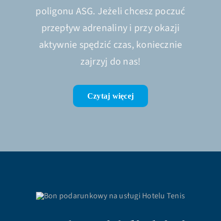
poligonu ASG. Jeżeli chcesz poczuć
przepływ adrenaliny i przy okazji
aktywnie spędzić czas, koniecznie
zajrzyj do nas!
Czytaj więcej