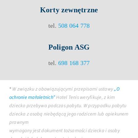
Korty
zewnętrzne
tel.
508 064 778
Poligon ASG
tel.
698 168 377
*
W związku z obowiązującymi przepisami ustawy
„O
ochronie małoletnich”
Hotel Tenis weryfikuje, z kim
dziecko przebywa podczas pobytu. W przypadku pobytu
dziecka z osobą niebędącą jego rodzicem lub opiekunem
prawnym
wymagany jest dokument tożsamości dziecka i osoby